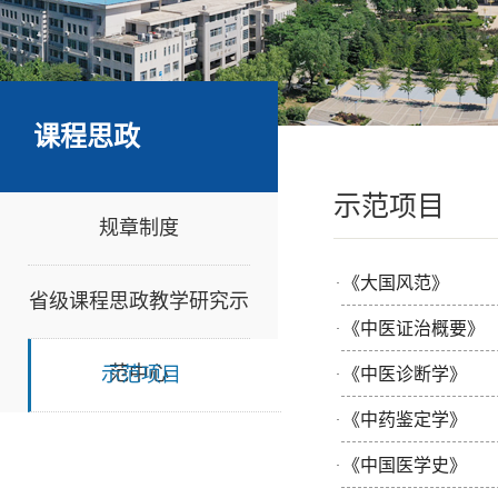
课程思政
示范项目
规章制度
《大国风范》
·
省级课程思政教学研究示
《中医证治概要》
·
范中心
示范项目
《中医诊断学》
·
《中药鉴定学》
·
《中国医学史》
·