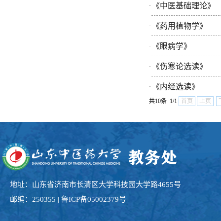
《中医基础理论》
·
《药用植物学》
·
《眼病学》
·
《伤寒论选读》
·
《内经选读》
·
共10条 1/1
首页
上页
地址：山东省济南市长清区大学科技园大学路4655号
邮编：250355 | 鲁ICP备05002379号