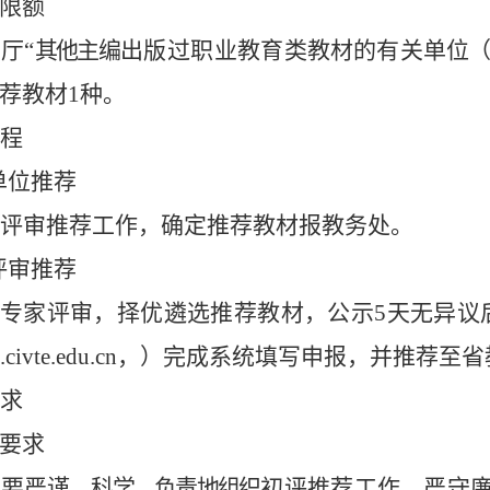
限
额
育厅
“
其他
主
编
出
版
过
职
业
教育类
教
材
的有关单
位（
荐教材
1种
。
程
单位
推荐
评审推荐工作，确定推荐教材报教务处。
评审推荐
专家评审，择优遴选推荐教材，公示
5天
无异议
.civte.edu.cn
，
）完成系统填写申报，并推荐至省
求
要
求
位
要
严
谨
、科学、负责地组
织
初
评
推荐工
作
，严守