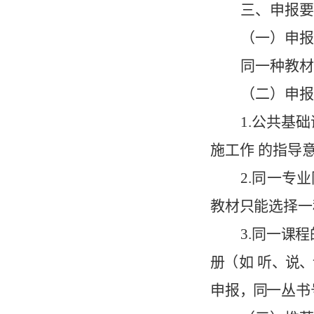
三
、
申
报
要
（一）
申
报
同一种
教
材
（二）
申
报
1.
公
共
基础
施
工作
的指导
2.
同
一
专业
教
材
只
能
选
择一
3.
同一
课
程
册
（
如
听
、说、
申
报
，
同
一
丛
书