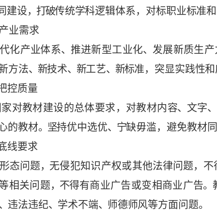
同建设
，打
破
传
统
学
科
逻
辑
体
系
，
对标职
业
标
准
和
产
业
需求
代化
产
业
体
系
、
推
进新
型工业化
、
发
展
新质
生产
新
方
法
、
新
技术
、
新
工艺
、
新
标
准，突显实
践
性
和
把
控质
量
国
家
对教材
建
设的
总体
要
求
，
对教材
内
容
、
文字
、
心
的
教材
。坚
持
优中选优
、宁
缺
毋
滥，避免教
材
同
底
线
要求
形态
问
题
，
无
侵
犯知
识
产
权或其
他
法
律
问
题
，
不
等
相关问
题
，
不
得有
商
业
广
告
或
变
相商业
广
告
。
、
违法违
纪
、
学
术
不端
、
师
德
师
风
等
方
面
问
题。