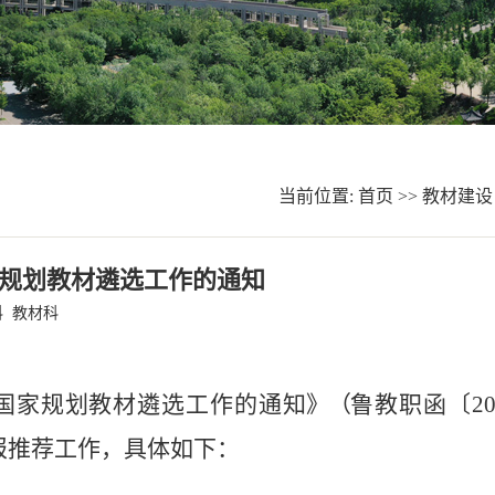
当前位置:
首页
>>
教材建设
育规划教材遴选工作的通知
 教材科
国家
规划
教
材
遴选工
作
的通知
》（
鲁教职
函
〔
2
报
推荐工作，
具体如下：