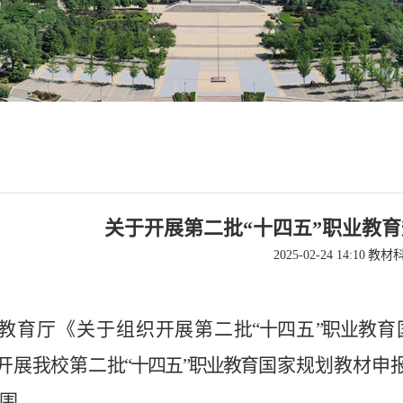
关于开展第二批“十四五”职业教
2025-02-24 14:10
教材科
教
育厅
《
关
于
组
织
开展第二
批
“十
四
五
”职
业
教
育
开
展
我
校
第
二
批
“十四
五
”职业教
育
国家规
划教
材
申
围