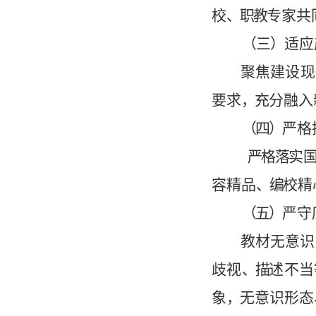
校
、职
教
专
家
共
（三）
适应
聚
焦
建
设
现
要求
，
充
分
融入
（四）
严
格
严格落
实
容
精
品
、编
校
精
（五）
严守
教
材
无
意
识
歧
视
、
描
述
不
当
象
，
无
意
识
形
态