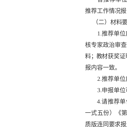
推
荐工作
情
况
报
（二）
材
料
1.
推
荐
单位
核
专
家政治
审
查
料
；
教
材
获
奖证
报
内容一
致
。
2.
推
荐
单位
3.
申
报单位
4.
请
推荐
单
一式五份）
《
质版连
同
要
求
报