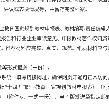
、
评议或
表
决
情
况
等，并
留
存
完
整
档案。
业教
育
国
家
规
划教材
申
报
表
、教材
编
写
/
责
任
编
辑
况
报告和行
业
企
业
审
读意见
、
申
报
教
材著作
权
归属
交
。
推
荐
材料应完
整
、
真
实
、
规范
。
纸
质
材
料应与
盘等形
式
报
送
（
一
份）
。
评系
统
中
填
写
链接网
址
，
确
保
网页开
通
可
正常
访问
批
“十四五”职业教育国家规划教材申报表》（附
》
（附件
6
，一式一份）
，
电
子
版
发
送
至指定
邮