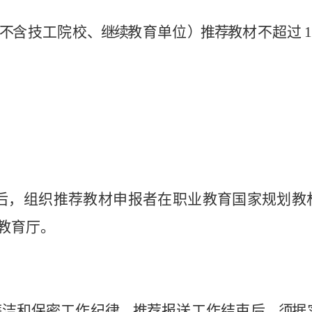
不
含
技
工院
校
、继
续
教育单
位
）推
荐
教材不
超
过
后，
组织推荐教材申报
者
在职业教育国家规划教
教育厅。
廉
洁
和
保
密
工作纪
律
。
推
荐报
送工
作
结
束
后
，
须
据