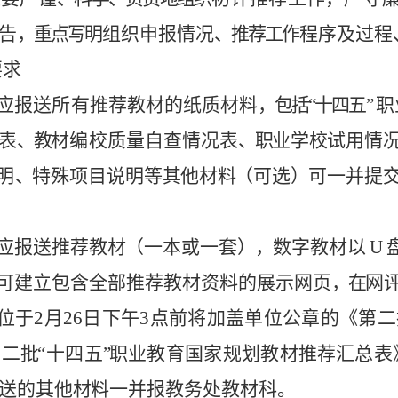
告
，重点写
明
组织
申报
情
况
、推荐工
作
程
序及
过
程
要
求
应
报
送所有
推
荐
教
材
的
纸
质
材料
，包括
“十四五”
职
表
、
教
材编
校
质
量
自
查情况
表
、
职
业
学
校
试
用
情
明
、
特
殊
项
目说明
等
其
他材
料
（可选
）
可
一
并提
应
报
送推荐
教
材
（一本
或
一
套
）
，
数
字
教
材以
U
可
建立包
含
全
部
推
荐
教
材
资料的
展
示
网
页
，在
网
位于
2月2
6
日
下
午
3
点前将加盖单位公章的《第二
第二
批
“
十四
五
”
职
业
教育国家规划教
材
推
荐
汇
总表
送的其
他
材
料
一
并
报教务处教材科
。