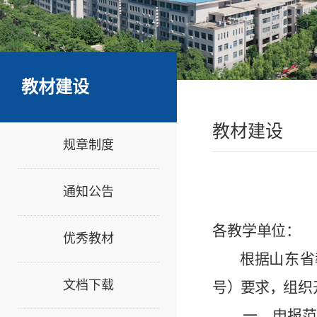
教材建设
教材建设
规章制度
通知公告
各
教学
单
位：
优秀教材
根
据
山
东省
文档下载
号
）
要
求
，
组织
一
、
申报
范