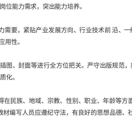
岗位能
力
需
求，
突
出
能
力
培
养
。
力
需
要
，
紧
贴产
业
发
展
方
向
、
行
业
技
术
前
沿
、
一
应
用性。
插图
、
封面等
进行
全
方
位
把
关
。
严
守
出
版
规范
，
质
化
。
得
在
民族
、
地
域
、
宗
教
、
性
别
、
职业
、
年
龄等方
教
材
编
写
人
员
应
遵
纪
守
法
，
有
良好的
思
想
品德
、