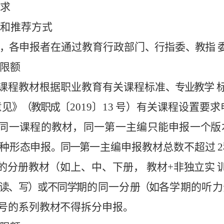
求
和
推荐
方
式
，
各
申
报
者
在通过
教
育行政
部
门
、
行
指
委
、
教
指
限
额
课
程
教材根
据
职
业
教
育
有
关
课程标
准
、专业
教
学
意
见
》（教职成
〔
2019
〕
13
号）有
关
课
程
设
置要求
同
一
课程的
教
材
，
同
一
第
一
主
编
只
能申报
一
个
版
种
形
态
申
报
。同一
第
一主编
申报
教材总数不超过
2
的
分
册教
材
（如
上
、
中
、
下册
，
教
材
+
非
独
立实
读、写）或不同学
期的
同一
分
册（
如
各学
期
的
听力
号
的系列
教
材
不
得
拆分申
报
。