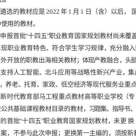
与遴
选
的教材
应
是
2022
年
1
月
1
日
（
含
）以后
，
中
使
用
的
教材。
励申
报
首
批
“
十四五
”
职
业
教育
国
家
规
划教材
尚
未
覆
体
现
职
业教育
特
色
、
符
合
学
生
学习规
律
，
充
分
融
入
对外开
放
的
职
教
出海相
关
教
材
；体
现
产
教
融
合
，头
点支
持
人工智
能
、
北
斗应
用
等
战略性
新
兴产业
，
集
，
养老
、
托育
、
家
政
、
低
空
经
济
等
现
代
服
务业重
入新
时
代教育
部
马工程
重
点
教材
高
等
职
业学
校
（
专
校
公
共
基
础
课程教
材
目
录
的
教材
，习
题
集
、指
导
书
、
版的
首
批
“十四
五
”
职
业
教
育
国
家
规
划
教材
，
未
更
换
案，不
参
与
此
次
申报；
更
换
第
一
主编的
，
须
按新