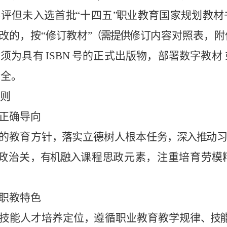
参评
但
未入选
首
批
“
十四
五
”
职
业
教
育国
家
规划
教
材
改的，按
“修
订
教材
”（需提
供
修
订
内容对照表，附
材须
为
具
有
ISBN
号
的
正
式
出
版
物
，
部
署
数字教
材
安
全
。
则
正
确
导向
的
教
育
方
针
，
落
实立
德
树
人根本
任
务
，深入
推
动
政
治
关
，有机融
入
课
程
思
政
元
素
，注重培
育
劳
模
职
教
特色
技能
人
才
培
养
定位
，
遵
循
职业教
育
教
学
规
律
、
技