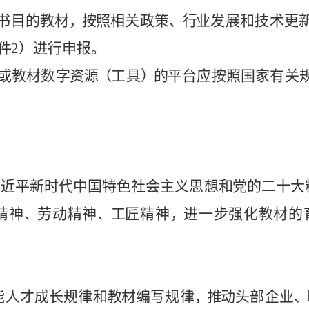
书目
的
教
材
，
按
照相
关
政
策
、
行
业发展和技
术
更
件
2
）
进
行
申
报。
或教材
数
字
资
源
（
工
具
）
的
平
台应
按
照
国
家
有
关
习
近
平
新
时
代中国
特
色
社会
主义思
想
和
党的二十
大
精
神
、
劳
动精神
、
工
匠
精
神
，
进
一步
强
化
教材的
能
人
才成
长规律
和
教
材
编
写规律
，
推
动头
部企业
、