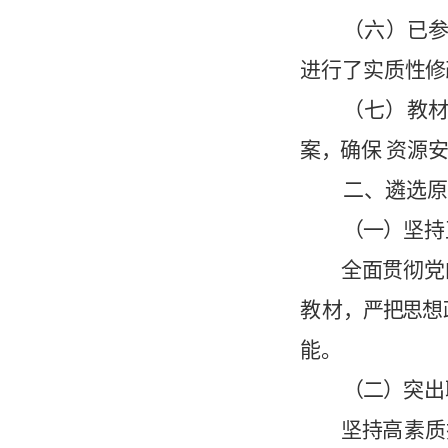
（六）
已
进行了实质
性
修
（七）
教
案
，
确
保
资源
二
、
遴
选
原
（一）
坚持
全
面
贯彻党
教材
，严把思
想
能
。
（二）
突出
坚
持
高
素
质