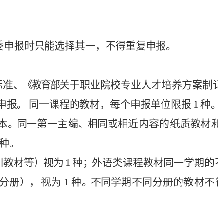
委申报
时
只
能
选
择其一
，
不
得
重
复
申
报
。
标准
、《教育
部
关
于
职
业院
校
专业
人
才培
养
方案制
申
报
。
同一课
程
的
教
材
，每个
申
报
单
位
限报
1
种
本
。
同
一第
一
主
编
、
相
同
或
相近内
容
的纸质
教
材
种
。
训教材
等
）
视
为
1
种
；
外
语类课
程
教材同
一
学期的
分
册
），
视为
1
种
。
不
同学
期
不
同
分
册的
教材不