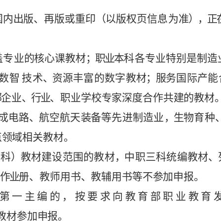
国内
出
版
、再版或重印
（
以版权页信息为
准
），正
盖专
业
的
核
心
课教材
；职业
本
科各
专业
特
别
是
制
造
数
智
技术
、
资
源
丰富
的数字
教
材
；
服
务
国
际
产能
部
企
业
、行
业
、职业学
校
专
家
深
度合作
共
建
的
教
材
成电路
、
航
空
航
天
装
备
等
先
进制造
业
，
生
物
育
种
点
领
域
相关教材
。
科
）
教
材建设
范
围的教
材
，
中
职三
科
统
编教材
、
作
业
册
、
教师用
书
、
教
辅
用书等
不
参
加
申
报。
第
一
主
编
的
，
按
要
求
向
教
育
部
职
业
教
育
教材参
加
申
报
。