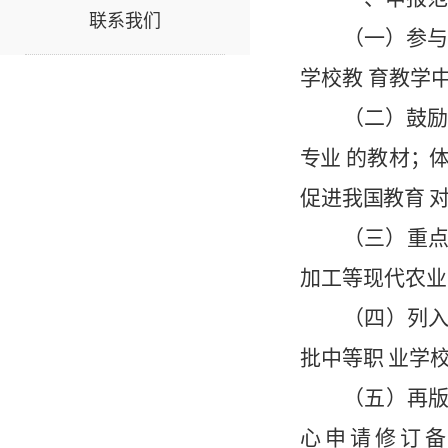
联系我们
（一）
参
学校教
育教学
（二）
鼓
专
业
的教材
；
促
进
我
国
教
育
（三）
重
加
工
等
现
代农业
（四）
列
批
中
等
职
业学
（五）
再
心
申
请
修
订
备