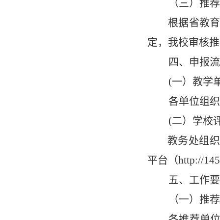
（三）
推
荐
根据省教
定，我校审核
推
四、
申报流
(一）
教学
各单位组织
(二）
学校
教务处组织
平台（
http://145
五、工作要
（一）
推
荐
各推荐
单